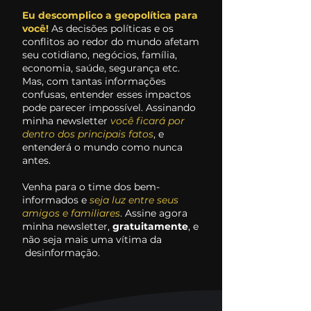
Eu descomplico a geopolítica para
você!
As decisões políticas e os
conflitos ao redor do mundo afetam
seu cotidiano, negócios, família,
economia, saúde, segurança etc.
Mas, com tantas informações
confusas, entender esses impactos
pode parecer impossível. Assinando
minha newsletter
você ficará por
dentro dos principais fatos
, e
entenderá o mundo como nunca
antes.
Venha para o time dos bem-
informados e
seja luz entre seus
amigos e familiares
. Assine agora
minha newsletter,
gratuitamente
, e
não seja mais uma vítima da
desinformação.